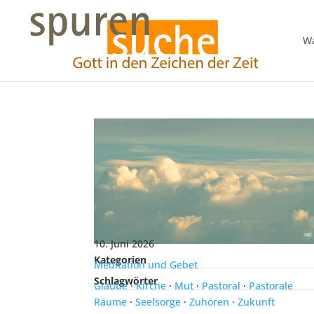
Wa
10. Juni 2026
Kategorien
Meditation und Gebet
Schlagwörter
Glaube
·
Kirche
·
Mut
·
Pastoral
·
Pastorale
Räume
·
Seelsorge
·
Zuhören
·
Zukunft