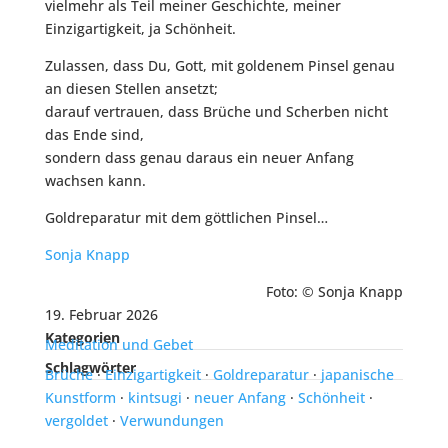
vielmehr als Teil meiner Geschichte, meiner
Einzigartigkeit, ja Schönheit.
Zulassen, dass Du, Gott, mit goldenem Pinsel genau
an diesen Stellen ansetzt;
darauf vertrauen, dass Brüche und Scherben nicht
das Ende sind,
sondern dass genau daraus ein neuer Anfang
wachsen kann.
Goldreparatur mit dem göttlichen Pinsel…
Sonja Knapp
Foto:
©
Sonja Knapp
19. Februar 2026
Kategorien
Meditation und Gebet
Schlagwörter
Brüche
·
Einzigartigkeit
·
Goldreparatur
·
japanische
Kunstform
·
kintsugi
·
neuer Anfang
·
Schönheit
·
vergoldet
·
Verwundungen