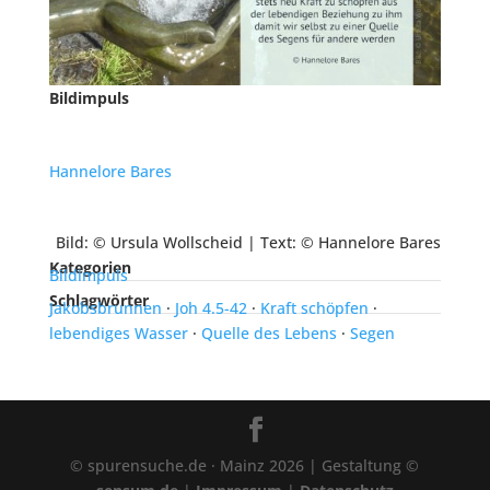
Bildimpuls
Hannelore
Bares
Bild: © Ursula Wollscheid | Text: © Hannelore Bares
Kategorien
Bildimpuls
Schlagwörter
Jakobsbrunnen
·
Joh 4.5-42
·
Kraft schöpfen
·
lebendiges Wasser
·
Quelle des Lebens
·
Segen
© spurensuche.de · Mainz 2026 | Gestaltung ©