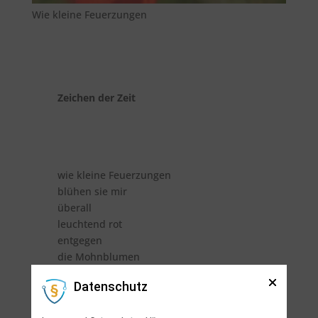
Wie kleine Feuerzungen
Zeichen der Zeit
wie kleine Feuerzungen
blühen sie mir
überall
leuchtend rot
entgegen
die Mohnblumen
wenn der Wind sie bewegt
Datenschutz
erinnern sie mich
an das Pfingst-Feuer