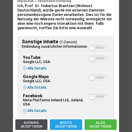
und
Impressum
|
Datenschutzerklärung
Ich, Prof. Dr. Hubertus Brantzen (Wohnort:
während ich so schaue
Deutschland), würde gerne mit externen Diensten
personenbezogene Daten verarbeiten. Dies ist für die
spüre ich in mir
Nutzung der Website nicht notwendig, ermöglicht mir
die Einladung
aber eine noch engere Interaktion mit Ihnen. Falls
gewünscht, treffen Sie bitte eine Auswahl:
Ausschau zu halten
nach den Pfingst-Feuer-Spuren in unserer
Sonstige Inhalte
Welt
(3 Dienste)
Einbindung zusätzlicher Informationen
Ausschau zu halten
nach den leuchtenden Spuren von Gottes
YouTube
Google LLC, USA
lebendiger Geistkraft
ⓘ Alle Details
Google Maps
Google LLC, USA
ja
ⓘ Alle Details
ich kann sie finden
diese Pfingst-Feuer-Spuren
Facebook
Meta Platforms Ireland Ltd., Ireland,
ich kann sie finden
USA
dort, wo Menschen aufstehen für Frieden
ⓘ Alle Details
und Gerechtigkeit
dort, wo Menschen einstehen für Würde
AUSWAHL
NICHTS
ALLES
AKZEPTIEREN
AKZEPTIEREN
AKZEPTIEREN
und Gleichberechtigung