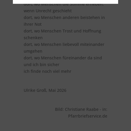
dort, wo Menschen die Stimme erheben,
wenn Unrecht geschieht
dort, wo Menschen anderen beistehen in
ihrer Not
dort, wo Menschen Trost und Hoffnung
schenken
dort, wo Menschen liebevoll miteinander
umgehen
dort, wo Menschen füreinander da sind
und ich bin sicher
ich finde noch viel mehr
Ulrike Groß, Mai 2026
Bild: Christiane Raabe - in:
Pfarrbriefservice.de