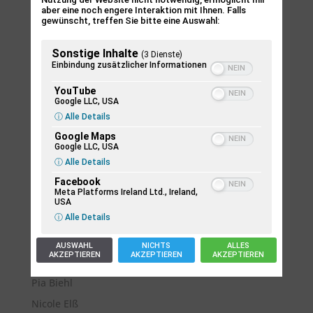
aber eine noch engere Interaktion mit Ihnen. Falls
Pfingstnovene 2026 – Montag vor Pfingsten Der
gewünscht, treffen Sie bitte eine Auswahl:
Stuhl-Kreis hat keinen guten Ruf,wird oft
belächelt:Kindergarten,Frauenkram,alte Methode.
Sonstige Inhalte
(3 Dienste)
Einbindung zusätzlicher Informationen
Die Geistkraft braucht den Stuhl-Kreis.Sie sucht
Gemeinschaft.Sie lässt sich nieder,wo Menschen
YouTube
beieinander sind. Komm in...
Google LLC, USA
ⓘ Alle Details
Google Maps
Google LLC, USA
Suchen
ⓘ Alle Details
Facebook
Neueste Beiträge
Meta Platforms Ireland Ltd., Ireland,
USA
ⓘ Alle Details
Ulrike Groß
Dr. Anne-Madeleine Plum
AUSWAHL
NICHTS
ALLES
AKZEPTIEREN
AKZEPTIEREN
AKZEPTIEREN
Martina Hack
Pia Biehl
Nicole Elß