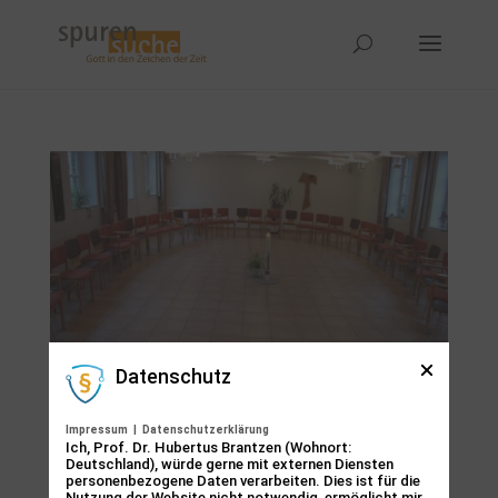
Datenschutz
Impressum
|
Datenschutzerklärung
Ich, Prof. Dr. Hubertus Brantzen (Wohnort:
Stuhl-Kreis
Deutschland), würde gerne mit externen Diensten
von
Hubertus Brantzen
|
Mai 18, 2026
personenbezogene Daten verarbeiten. Dies ist für die
Nutzung der Website nicht notwendig, ermöglicht mir