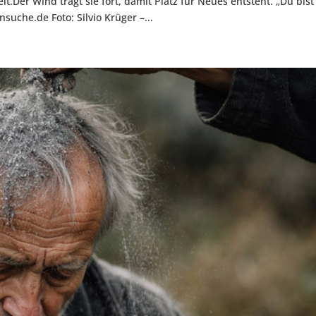
.Der Wind trägt sie fort, damit Platz für Neues entsteht. „Du bist
nsuche.de Foto: Silvio Krüger –...