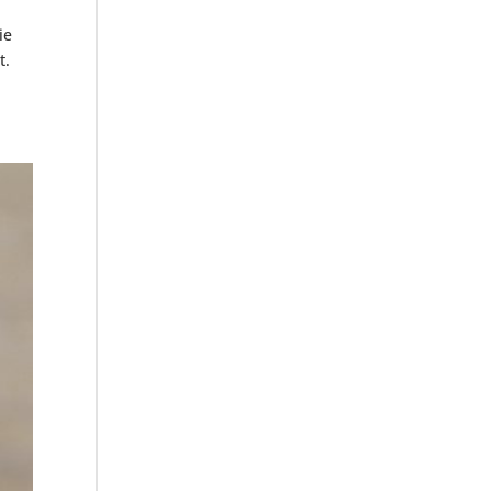
ie
t.